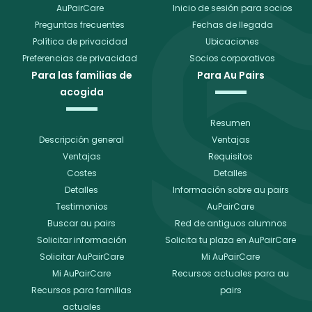
AuPairCare
Inicio de sesión para socios
Preguntas frecuentes
Fechas de llegada
Política de privacidad
Ubicaciones
Preferencias de privacidad
Socios corporativos
Para las familias de
Para Au Pairs
acogida
Resumen
Descripción general
Ventajas
Ventajas
Requisitos
Costes
Detalles
Detalles
Información sobre au pairs
Testimonios
AuPairCare
Buscar au pairs
Red de antiguos alumnos
Solicitar información
Solicita tu plaza en AuPairCare
Solicitar AuPairCare
Mi AuPairCare
Mi AuPairCare
Recursos actuales para au
Recursos para familias
pairs
actuales