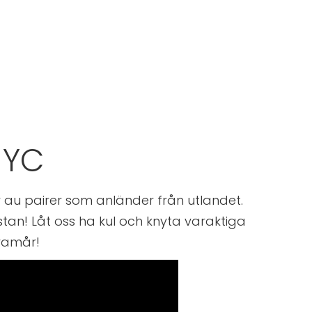
NYC
r au pairer som anländer från utlandet.
 stan! Låt oss ha kul och knyta varaktiga
gramår!