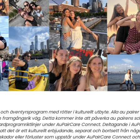
ch äventyrsprogram med rötter i kulturellt utbyte. Alla au pair
en framgångsrik väg. Detta kommer inte att påverka au pairens 
ardprogramriktlinjer under AuPairCare Connect. Deltagande i AuPairC
 det är ett kulturellt erbjudande, separat och bortsett från någo
 skador eller förluster som uppstår under AuPairCare Connect och