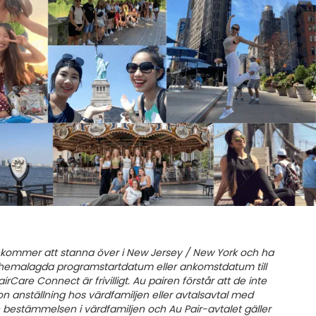
er kommer att stanna över i New Jersey / New York och ha
schemalagda programstartdatum eller ankomstdatum till
are Connect är frivilligt. Au pairen förstår att de inte
n anställning hos värdfamiljen eller avtalsavtal med
 bestämmelsen i värdfamiljen och Au Pair-avtalet gäller