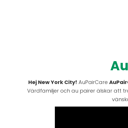
Au
Hej New York City!
AuPairCare
AuPai
Värdfamiljer och au pairer älskar att tr
vänska