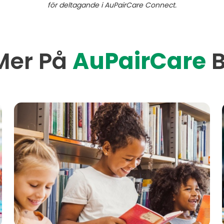
för deltagande i AuPairCare Connect.
Mer På
AuPairCare
B