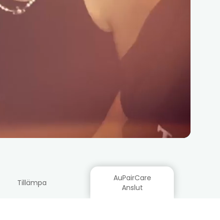
AuPairCare
Tillämpa
Anslut