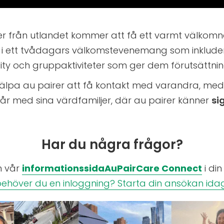
från utlandet kommer att få ett varmt välkomnande
i ett tvådagars välkomstevenemang som inkluderar 
City och gruppaktiviteter som ger dem förutsättni
älpa au pairer att få kontakt med varandra, med 
år med sina värdfamiljer, där au pairer känner
si
Har du några frågor?
in vår
informationssidaAuPairCare Connect
i din
behöver du en inloggning? Starta din ansökan idag