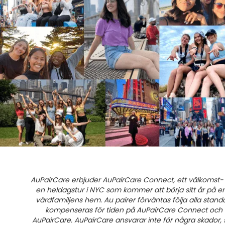
AuPairCare erbjuder AuPairCare Connect, ett välkomst- o
en heldagstur i NYC som kommer att börja sitt år på 
värdfamiljens hem. Au pairer förväntas följa alla stand
kompenseras för tiden på AuPairCare Connect och att
AuPairCare. AuPairCare ansvarar inte för några skador,