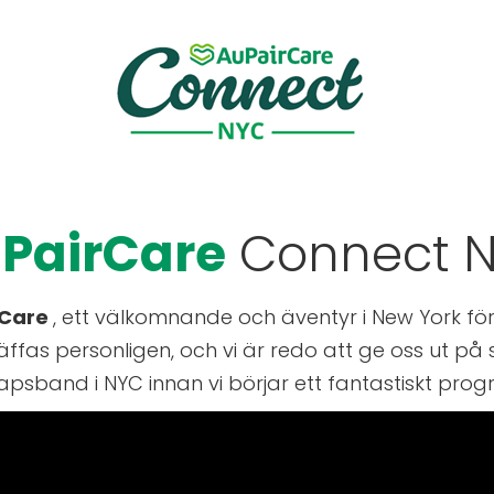
PairCare
Connect 
rCare
, ett välkomnande och äventyr i New York fö
äffas personligen, och vi är redo att ge oss ut på
psband i NYC innan vi börjar ett fantastiskt pro