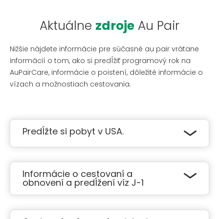
Aktuálne
zdroje
Au Pair
Nižšie nájdete informácie pre súčasné au pair vrátane
informácií o tom, ako si predĺžiť programový rok na
AuPairCare, informácie o poistení, dôležité informácie o
vízach a možnostiach cestovania.
Predĺžte si pobyt v USA.
Ak sa vám váš rok ako au pair páru páči, možno
budete chcieť zvážiť výhody predĺženia
Informácie o cestovaní a
programu a dlhšieho pobytu. Môžete zarobiť viac
obnovení a predĺžení víz J-1
ako 11 000 USD, získať až 500 USD na štúdium a
užiť si ďalší rok v Spojených štátoch.
Ak budete chcieť počas predĺženia programu
vycestovať mimo územia Spojených štátov,
Po skončení súčasného programu si môžete