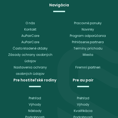
Navigácia
O nás
Pracovné ponuky
Kontakt
Novinky
AuPairCare
Program odporúčania
AuPairCare
Prihlásenie partnera
Často kladené otázky
Termíny príchodu
Zásady ochrany osobných
Miesta
údajov
Nastavenia ochrany
Firemní partneri
osobných údajov
Pre hostiteľské rodiny
Pre au pair
Prehľad
Prehľad
Výhody
Výhody
Náklady
Kvalifikácia
Podrobnosti
Podrobnosti