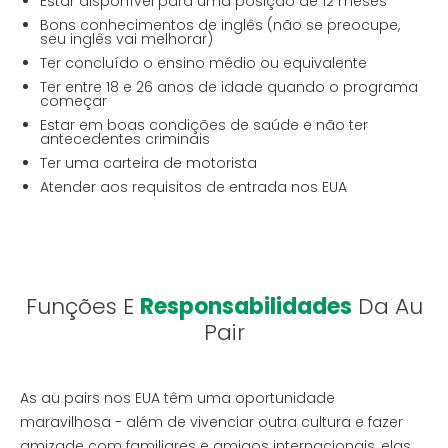
Estar disponível para uma posição de 12 meses
Bons conhecimentos de inglês (não se preocupe,
seu inglês vai melhorar)
Ter concluído o ensino médio ou equivalente
Ter entre 18 e 26 anos de idade quando o programa
começar
Estar em boas condições de saúde e não ter
antecedentes criminais
Ter uma carteira de motorista
Atender aos requisitos de entrada nos EUA
Funções E
Responsabilidades
Da Au
Pair
As au pairs nos EUA têm uma oportunidade
maravilhosa - além de vivenciar outra cultura e fazer
amizade com familiares e amigos internacionais, elas