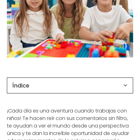
Índice
¿Qué es un Programa Au Pair?
¿Por qué deberías ser Au Pair en Estados
Cómo ser Au Pair en Estados Unidos
¡Descubre la mejor experiencia Au Pair con
¡Cada día es una aventura cuando trabajas con
Unidos?
AuPairCare!
niños! Te hacen reír con sus comentarios sin filtro,
te ayudan a ver el mundo desde una perspectiva
única y te dan la increíble oportunidad de ayudar