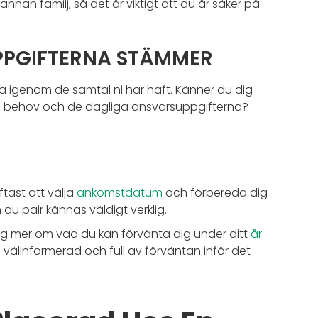
nan familj, så det är viktigt att du är säker på
PPGIFTERNA STÄMMER
ra igenom de samtal ni har haft. Känner du dig
nens behov och de dagliga ansvarsuppgifterna?
tast att välja
ankomstdatum
och förbereda dig
om au pair kännas väldigt verklig.
ra sig mer om vad du kan förvänta dig under ditt
år
 välinformerad och full av förväntan inför det