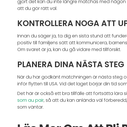
gjort det kan du inte längre matchas med någon an
att du gör rätt val.
KONTROLLERA NOGA ATT U
Innan du säger ja, ta dig en sista stund att funde
positiv till familjens sätt att kommunicera, bar
Om svaret är ja, kan du gå vidare med tillförsikt.
PLANERA DINA NÄSTA STEG
När du har godkänt matchningen är nästa steg of
inför flytten till USA. Vid det laget börjar din tid s
Det här är också ett bra tillfälle att fortsätta lä
som au pair
, så att du kan anlända väl förberedd,
som väntar.