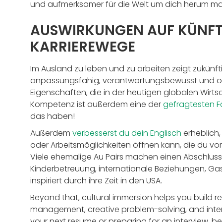
und aufmerksamer für die Welt um dich herum m
AUSWIRKUNGEN AUF KÜNFT
KARRIEREWEGE
Im Ausland zu leben und zu arbeiten zeigt zukünf
anpassungsfähig, verantwortungsbewusst und off
Eigenschaften, die in der heutigen globalen Wirtsc
Kompetenz ist außerdem eine der
gefragtesten F
das haben!
Außerdem
verbesserst du dein Englisch
erheblich,
oder Arbeitsmöglichkeiten öffnen kann, die du vorh
Viele ehemalige Au Pairs machen einen Abschluss o
Kinderbetreuung, internationale Beziehungen, Gas
inspiriert durch ihre Zeit in den USA.
Beyond that, cultural immersion helps you build re
management, creative problem-solving, and interc
your next resume or preparing for an interview, b