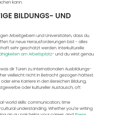
achen kann.
IGE BILDUNGS- UND
tigen Arbeitgebern und Universitäten, dass du
en für neue Herausforderungen bist - alles
haft sehr geschätzt werden. Interkulturelle
ähigkeiten am Arbeitsplatz
- und du wirst genau
 was dir Türen zu internationalen Ausbildungs-
er vielleicht nicht in Betracht gezogen hättest.
der eine Karriere in den Bereichen Bildung,
tgewerbe oder kultureller Austausch, oft
al-world skills: communication, time
ultural understanding. Whether you're writing
eing an au pair helps your career, and
these