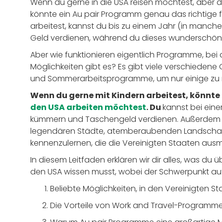
Wenn du gerne in die USA reisen möchtest, aber d
könnte ein Au pair Programm genau das richtige f
arbeitest, kannst du bis zu einem Jahr (in manche
Geld verdienen, während du dieses wunderschöne,
Aber wie funktionieren eigentlich Programme, bei
Möglichkeiten gibt es? Es gibt viele verschiedene O
und Sommerarbeitsprogramme, um nur einige zu
Wenn du gerne mit Kindern arbeitest, könnte 
den USA arbeiten möchtest
. Du
kannst bei eine
kümmern und Taschengeld verdienen. Außerdem ka
legendären Städte, atemberaubenden Landscha
kennenzulernen, die die Vereinigten Staaten au
In diesem Leitfaden erklären wir dir alles, was du 
den USA wissen musst, wobei der Schwerpunkt auf
Beliebte Möglichkeiten, in den Vereinigten S
Die Vorteile von Work and Travel-Programm