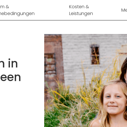
mm &
Kosten &
Me
mebedingungen
Leistungen
n in
deen