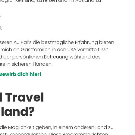
lichkeit sind, zu reisen und im Ausland zu
rt
t
seren Au Pairs die bestmögliche Erfahrung bieten
reich an Gastfamilien in den USA vermittelt. Mit
nd der persönlichen Betreuung während des
e in sicheren Händen.
Bewirb dich hier!
 Travel
land?
die Möglichkeit geben, in einem anderen Land zu
nsstil kennenzulernen. Diese Programme richten