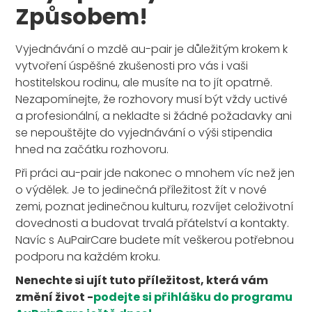
Způsobem!
Vyjednávání o mzdě au-pair je důležitým krokem k
vytvoření úspěšné zkušenosti pro vás i vaši
hostitelskou rodinu, ale musíte na to jít opatrně.
Nezapomínejte, že rozhovory musí být vždy uctivé
a profesionální, a nekladte si žádné požadavky ani
se nepouštějte do vyjednávání o výši stipendia
hned na začátku rozhovoru.
Při práci au-pair jde nakonec o mnohem víc než jen
o výdělek. Je to jedinečná příležitost žít v nové
zemi, poznat jedinečnou kulturu, rozvíjet celoživotní
dovednosti a budovat trvalá přátelství a kontakty.
Navíc s AuPairCare budete mít veškerou potřebnou
podporu na každém kroku.
Nenechte si ujít tuto příležitost, která vám
změní život -
podejte si přihlášku do programu