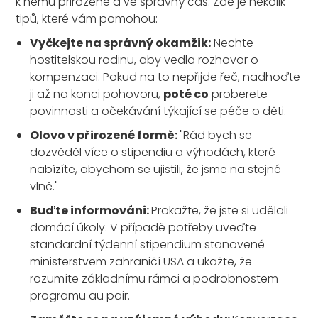
k němu přirozeně a ve správný čas. Zde je několik
tipů, které vám pomohou:
Vyčkejte na správný okamžik:
Nechte
hostitelskou rodinu, aby vedla rozhovor o
kompenzaci. Pokud na to nepřijde řeč, nadhoďte
ji až na konci pohovoru,
poté co
proberete
povinnosti a očekávání týkající se péče o děti.
Olovo v přirozené formě:
"Rád bych se
dozvěděl více o stipendiu a výhodách, které
nabízíte, abychom se ujistili, že jsme na stejné
vlně."
Buďte informováni:
Prokažte, že jste si udělali
domácí úkoly. V případě potřeby uveďte
standardní týdenní stipendium stanovené
ministerstvem zahraničí USA a ukažte, že
rozumíte základnímu rámci a podrobnostem
programu au pair.