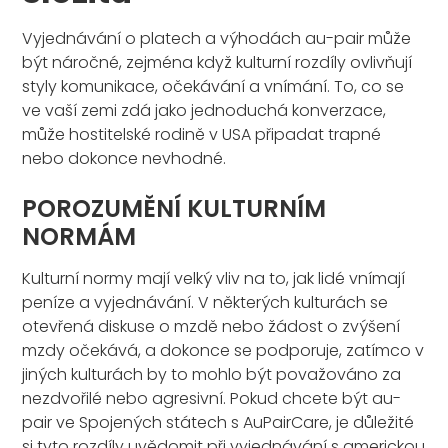
Vyjednávání o platech a výhodách au-pair může
být náročné, zejména když kulturní rozdíly ovlivňují
styly komunikace, očekávání a vnímání. To, co se
ve vaší zemi zdá jako jednoduchá konverzace,
může hostitelské rodině v USA připadat trapné
nebo dokonce nevhodné.
POROZUMĚNÍ KULTURNÍM
NORMÁM
Kulturní normy mají velký vliv na to, jak lidé vnímají
peníze a vyjednávání. V některých kulturách se
otevřená diskuse o mzdě nebo žádost o zvýšení
mzdy očekává, a dokonce se podporuje, zatímco v
jiných kulturách by to mohlo být považováno za
nezdvořilé nebo agresivní. Pokud chcete být au-
pair ve Spojených státech s AuPairCare, je důležité
si tyto rozdíly uvědomit při vyjednávání s americkou