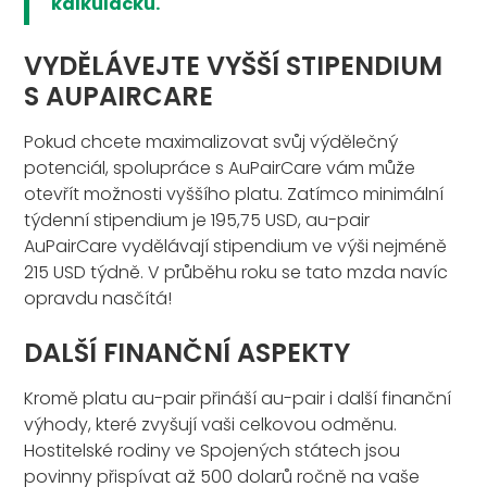
kalkulačku.
VYDĚLÁVEJTE VYŠŠÍ STIPENDIUM
S AUPAIRCARE
Pokud chcete maximalizovat svůj výdělečný
potenciál, spolupráce s AuPairCare vám může
otevřít možnosti vyššího platu. Zatímco minimální
týdenní stipendium je 195,75 USD, au-pair
AuPairCare vydělávají stipendium ve výši nejméně
215 USD týdně. V průběhu roku se tato mzda navíc
opravdu nasčítá!
DALŠÍ FINANČNÍ ASPEKTY
Kromě platu au-pair přináší au-pair i další finanční
výhody, které zvyšují vaši celkovou odměnu.
Hostitelské rodiny ve Spojených státech jsou
povinny přispívat až 500 dolarů ročně na vaše