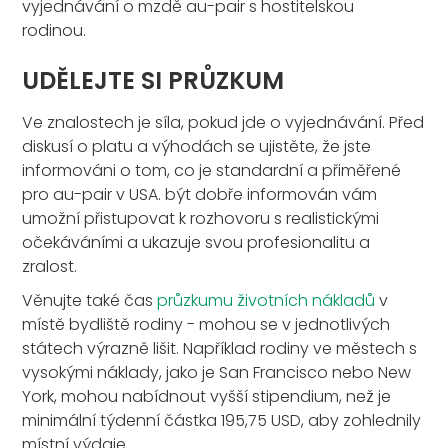
vyjednávání o mzdě au-pair s hostitelskou
rodinou.
UDĚLEJTE SI PRŮZKUM
Ve znalostech je síla, pokud jde o vyjednávání. Před
diskusí o platu a výhodách se ujistěte, že jste
informováni o tom, co je standardní a přiměřené
pro au-pair v USA. být dobře informován vám
umožní přistupovat k rozhovoru s realistickými
očekáváními a ukazuje svou profesionalitu a
zralost.
Věnujte také čas
průzkumu životních nákladů
v
místě bydliště rodiny - mohou se v jednotlivých
státech výrazně lišit. Například rodiny ve městech s
vysokými náklady, jako je San Francisco nebo New
York, mohou nabídnout vyšší stipendium, než je
minimální týdenní částka 195,75 USD, aby zohlednily
místní výdaje.