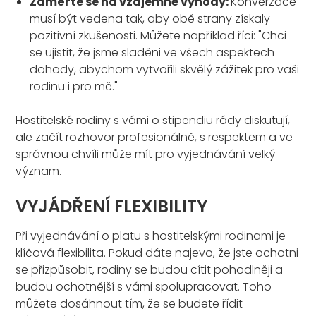
Zaměřte se na vzájemné výhody:
Konverzace
musí být vedena tak, aby obě strany získaly
pozitivní zkušenosti. Můžete například říci: "Chci
se ujistit, že jsme sladěni ve všech aspektech
dohody, abychom vytvořili skvělý zážitek pro vaši
rodinu i pro mě."
Hostitelské rodiny s vámi o stipendiu rády diskutují,
ale začít rozhovor profesionálně, s respektem a ve
správnou chvíli může mít pro vyjednávání velký
význam.
VYJÁDŘENÍ FLEXIBILITY
Při vyjednávání o platu s hostitelskými rodinami je
klíčová flexibilita. Pokud dáte najevo, že jste ochotni
se přizpůsobit, rodiny se budou cítit pohodlněji a
budou ochotnější s vámi spolupracovat. Toho
můžete dosáhnout tím, že se budete řídit