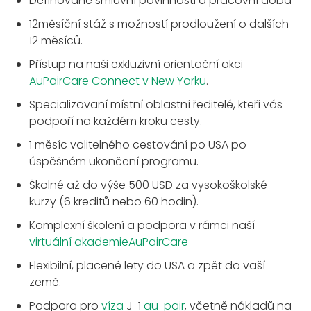
Definované smluvní povinnosti a pracovní doba
12měsíční stáž s možností prodloužení o dalších
12 měsíců.
Přístup na naši exkluzivní orientační akci
AuPairCare Connect v New Yorku
.
Specializovaní místní oblastní ředitelé, kteří vás
podpoří na každém kroku cesty.
1 měsíc volitelného cestování po USA po
úspěšném ukončení programu.
Školné až do výše 500 USD za vysokoškolské
kurzy (6 kreditů nebo 60 hodin).
Komplexní školení a podpora v rámci naší
virtuální akademieAuPairCare
Flexibilní, placené lety do USA a zpět do vaší
země.
Podpora pro
víza
J-1
au-pair
, včetně nákladů na