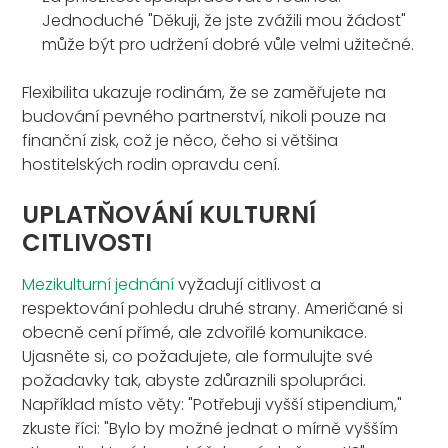
Jednoduché "Děkuji, že jste zvážili mou žádost"
může být pro udržení dobré vůle velmi užitečné.
Flexibilita ukazuje rodinám, že se zaměřujete na
budování pevného partnerství, nikoli pouze na
finanční zisk, což je něco, čeho si většina
hostitelských rodin opravdu cení.
UPLATŇOVÁNÍ KULTURNÍ
CITLIVOSTI
Mezikulturní jednání
vyžadují citlivost a
respektování pohledu druhé strany. Američané si
obecně cení přímé, ale zdvořilé komunikace.
Ujasněte si, co požadujete, ale formulujte své
požadavky tak, abyste zdůraznili spolupráci.
Například místo věty: "Potřebuji vyšší stipendium,"
zkuste říci: "Bylo by možné jednat o mírně vyšším