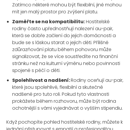
Zatímco některé mohou být flexibilní, jiné mohou
mít jen malý prostor pro zvýšení platu.
Zaměřte se na kompatibilitu:
Hostitelské
rodiny často upřednostňují nalezení au-pair,
která se dobře začlení do jejich domácnosti a
bude se s láskou starat o jejich děti. Přílišné
zdůrazňování platu během pohovoru může
signalizovat, že se více soustředíte na finanční
stránku než na kulturní výměnu nebo povinnosti
spojené s péčí o děti.
Spolehlivost a nadšení:
Rodiny oceňují au-pair,
které jsou spolehlivé, flexibilní a skutečně
nadšené pro tuto roli. Pokud tyto vlastnosti
prokážete během rozhovoru, může být rodina
ochotnější s vámi vyjednávat o vyšším stipendiu.
Když pochopíte pohled hostitelské rodiny, můžete k
jednání přistupovat s empatií a profesionalitou.