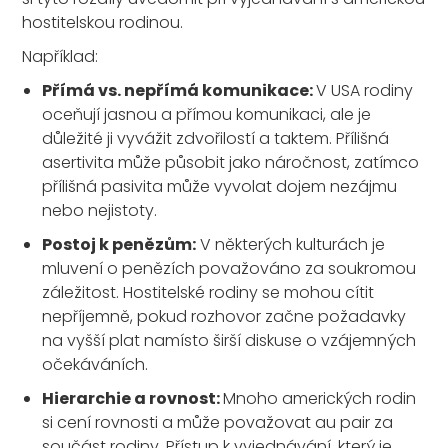
hostitelskou rodinou.
Například:
Přímá vs. nepřímá komunikace:
V USA rodiny
oceňují jasnou a přímou komunikaci, ale je
důležité ji vyvážit zdvořilostí a taktem. Přílišná
asertivita může působit jako náročnost, zatímco
přílišná pasivita může vyvolat dojem nezájmu
nebo nejistoty.
Postoj k penězům:
V některých kulturách je
mluvení o penězích považováno za soukromou
záležitost. Hostitelské rodiny se mohou cítit
nepříjemně, pokud rozhovor začne požadavky
na vyšší plat namísto širší diskuse o vzájemných
očekáváních.
Hierarchie a rovnost:
Mnoho amerických rodin
si cení rovnosti a může považovat au pair za
součást rodiny. Přístup k vyjednávání, který je