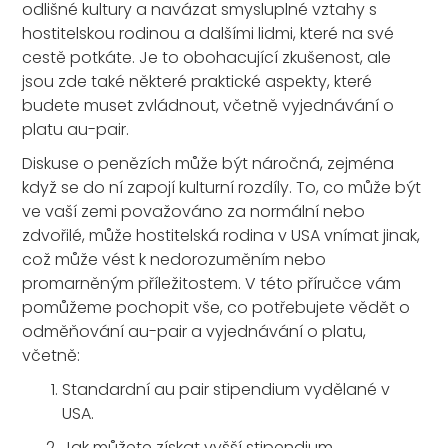
odlišné kultury a navázat smysluplné vztahy s
hostitelskou rodinou a dalšími lidmi, které na své
cestě potkáte. Je to obohacující zkušenost, ale
jsou zde také některé praktické aspekty, které
budete muset zvládnout, včetně vyjednávání o
platu au-pair.
Diskuse o penězích může být náročná, zejména
když se do ní zapojí kulturní rozdíly. To, co může být
ve vaší zemi považováno za normální nebo
zdvořilé, může hostitelská rodina v USA vnímat jinak,
což může vést k nedorozuměním nebo
promarněným příležitostem. V této příručce vám
pomůžeme pochopit vše, co potřebujete vědět o
odměňování au-pair a vyjednávání o platu,
včetně:
Standardní au pair stipendium vydělané v
USA.
Jak můžete získat vyšší stipendium