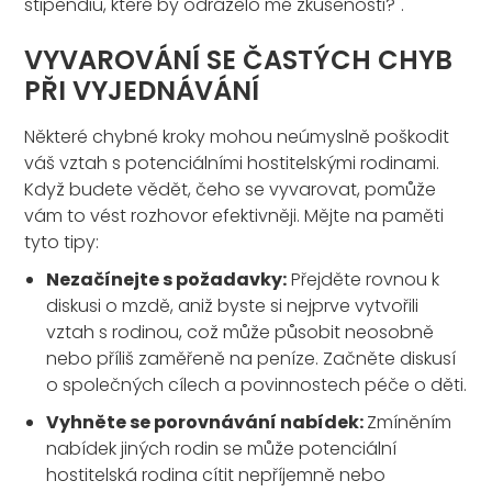
stipendiu, které by odráželo mé zkušenosti?".
VYVAROVÁNÍ SE ČASTÝCH CHYB
PŘI VYJEDNÁVÁNÍ
Některé chybné kroky mohou neúmyslně poškodit
váš vztah s potenciálními hostitelskými rodinami.
Když budete vědět, čeho se vyvarovat, pomůže
vám to vést rozhovor efektivněji. Mějte na paměti
tyto tipy:
Nezačínejte s požadavky:
Přejděte rovnou k
diskusi o mzdě, aniž byste si nejprve vytvořili
vztah s rodinou, což může působit neosobně
nebo příliš zaměřeně na peníze. Začněte diskusí
o společných cílech a povinnostech péče o děti.
Vyhněte se porovnávání nabídek:
Zmíněním
nabídek jiných rodin se může potenciální
hostitelská rodina cítit nepříjemně nebo