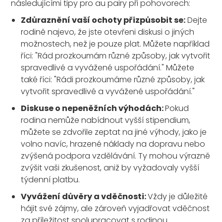
následujícími tipy pro au pairy při pohovorech:
Zdůraznění vaší ochoty přizpůsobit se:
Dejte
rodině najevo, že jste otevřeni diskusi o jiných
možnostech, než je pouze plat. Můžete například
říci: "Rád prozkoumám různé způsoby, jak vytvořit
spravedlivé a vyvážené uspořádání." Můžete
také říci: "Rádi prozkoumáme různé způsoby, jak
vytvořit spravedlivé a vyvážené uspořádání."
Diskuse o nepeněžních výhodách:
Pokud
rodina nemůže nabídnout vyšší stipendium,
můžete se zdvořile zeptat na jiné výhody, jako je
volno navíc, hrazené náklady na dopravu nebo
zvýšená podpora vzdělávání. Ty mohou výrazně
zvýšit vaši zkušenost, aniž by vyžadovaly vyšší
týdenní platbu.
Vyvážení důvěry a vděčnosti:
Vždy je důležité
hájit své zájmy, ale zároveň vyjadřovat vděčnost
za příležitost spolupracovat s rodinou.