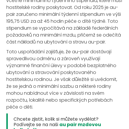
včetně minimálního týdenního stipendia, které musí
hostitelské rodiny poskytovat. Od roku 2025 je au-
pair zaručeno minimální týdenní stipendium ve výši
195,75 USD za až 45 hodin péče o dítě týdně. Toto
stipendium se vypočítává na základě federálních
požadavků na minimální mzdu, přičemž se odečítá
část nákladů na ubytování a stravu au-pair.
Toto uspořádání zajišťuje, že au-pair dostávají
spravedlivou odměnu a zároveň využívají
významné finanční úlevy v podobě bezplatného
ubytování a stravování poskytovaného
hostitelskou rodinou. Je však důležité si uvědomit,
že se jedná o minimální sazbu a některé rodiny
mohou nabídnout více v závislosti na svém
rozpočtu, lokalitě nebo specifických potřebách
péče o děti.
Chcete zjistit, kolik si můžete vydělat?
Podívejte se na naši
au pair mzdovou