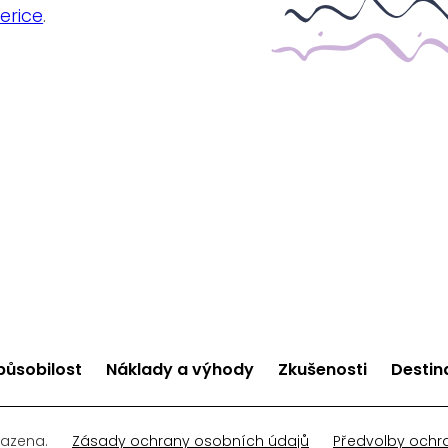
erice
.
působilost
Náklady a výhody
Zkušenosti
Destin
razena.
Zásady ochrany osobních údajů
Předvolby ochr