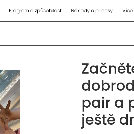
Program a způsobilost
Náklady a přínosy
Více
Začnět
dobrod
pair a 
ještě d