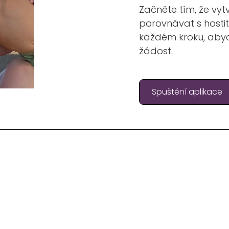
Začněte tím, že vytv
porovnávat s hostit
každém kroku, aby
žádost.
Spuštění aplikace