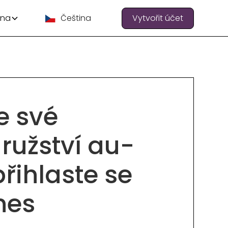
 na
Čeština
Vytvořit účet
e své
ružství au-
přihlaste se
nes