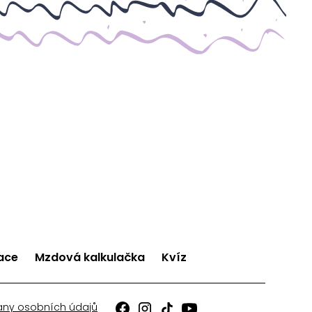
ace
Mzdová kalkulačka
Kvíz
any osobních údajů