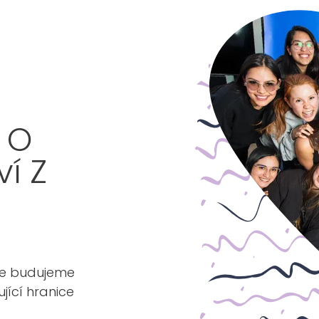
t O
ví Z
 že budujeme
jící hranice