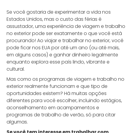
O que são programas de trabalho e viagem
Benefícios de participar desses programas
Maneiras populares de viajar e trabalhar no
Os benefícios de um programa de viagem e
Quem se qualifica para os programas de au
Como iniciar sua jornada de au pair
Encontre a experiência perfeita de viagem e
Se você gostaria de experimentar a vida nos
no exterior?
exterior nos EUA.
trabalho para au pair no exterior
pair dos EUA?
trabalho no exterior com a AuPairCare
Estados Unidos, mas o custo das férias é
assustador, uma experiência de viagem e trabalho
no exterior pode ser exatamente o que você está
procurando! Ao viajar e trabalhar no exterior, você
pode ficar nos EUA por até um ano (ou até mais,
em alguns casos) e ganhar dinheiro legalmente
enquanto explora esse país lindo, vibrante e
cultural.
Mas como os programas de viagem e trabalho no
exterior realmente funcionam e que tipo de
oportunidades existem? Há muitas opções
diferentes para você escolher, incluindo estágios,
aconselhamento em acampamentos e
programas de trabalho de verão, só para citar
algumas.
Se você tem interesse em trabalhar com