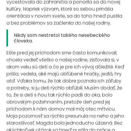
vycestovala do zahraničia a ponorila sa do novej
kultúry. Napriek výzvam, ktoré so sebou prináša
orientácia v novom svete, sa do toho hneď pustila
a bez problémov sa začlenila do našej rodiny.
Nikdy som nestretol takého nesebeckého
človeka.
Ešte pred jej príchodom sme často komunikovali;
chcela vedieť všetko o našej rodine, zisťovala si, v
akom veku sú deti a čo je pre ich vývoj dôležité. Keď
prišla, vedela, aké majú obľúbené hračky, jedlá, hry
atď. Vďaka tomu, že tak dobre poznala ich záľuby
a potreby, si ju deti rýchlo obľúbili. Musím dodať, že
to, že si deti s ňou tak rýchlo padli do oka, bolo
obrovským požehnaním, pretože deň pred jej
príchodom k nám domov mal môj otec mŕtvicu.
Moja pozornosť sa rýchlo presunula na neho a jeho
starostlivosť. Magda bola jednoducho úžasná. Bez
akýchkoľvek otázok sa hneď pustila do práce a