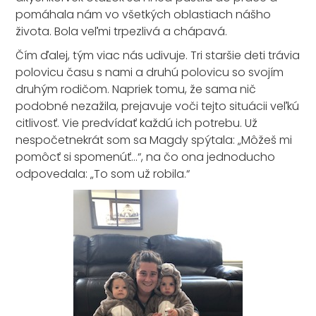
pomáhala nám vo všetkých oblastiach nášho
života. Bola veľmi trpezlivá a chápavá.
Čím ďalej, tým viac nás udivuje. Tri staršie deti trávia
polovicu času s nami a druhú polovicu so svojím
druhým rodičom. Napriek tomu, že sama nič
podobné nezažila, prejavuje voči tejto situácii veľkú
citlivosť. Vie predvídať každú ich potrebu. Už
nespočetnekrát som sa Magdy spýtala: „Môžeš mi
pomôcť si spomenúť...“, na čo ona jednoducho
odpovedala: „To som už robila.“