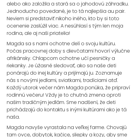
alebo ako založila a stará sa o jahodovú záhradku.
Jednoducho povedané, je to tá najlepšia au pair.
Neviem si predstaviť nikoho iného, kto by si toto
ocenenie zaslúžil viac. A nesúhlasí s tým len moja
rodina, ale aj naši priatelia!
Magda sa s nami ochotne delí o svoju kultúru.
Počas pracovnej doby s dievčatami hovorí výlučne
afrikánsky. Chlapcom ochotne učí pesničky a
riekanky. Je úžasné sledovať, ako sa naše deti
ponárajú do inej kultúry a prijímajú ju. Zoznamuje
nás s novými jedlami, sviatkami, tradíciami atď.
Každý utorok večer nám Magda ponúka, že pripraví
rodinnú večeru! Vždy je to chutná zmena oproti
našim tradičným jedlám. Sme nadšení, že deti
prichádzajú do kontaktu s inými kultúrami ako je tá
naša.
Magda navyše vyrastala na veľkej farme. Chovajú
tam ovce, dobytok, kačice, sliepky a kozy, aby sme