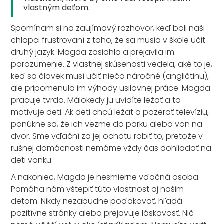
vlastným deťom.
Spomínam si na zaujímavý rozhovor, keď boli naši
chlapci frustrovaní z toho, že sa musia v škole učiť
druhý jazyk. Magda zasiahla a prejavila im
porozumenie. Z vlastnej skúsenosti vedela, aké to je,
keď sa človek musí učiť niečo náročné (angličtinu),
ale pripomenula im výhody usilovnej práce. Magda
pracuje tvrdo. Málokedy ju uvidíte ležať a to
motivuje deti. Ak deti chcú ležať a pozerať televíziu,
ponúkne sa, že ich vezme do parku alebo von na
dvor. Sme vďační za jej ochotu robiť to, pretože v
rušnej domácnosti nemáme vždy čas dohliadať na
deti vonku.
A nakoniec, Magda je nesmierne vďačná osoba.
Pomáha nám vštepiť túto vlastnosť aj našim
deťom. Nikdy nezabudne poďakovať, hľadá
pozitívne stránky alebo prejavuje láskavosť. Nič