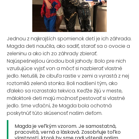
Jednou z najkrajších spomienok detí je ich záhrada.
Magda deti naučila, ako sadiť, starať sa o ovocie a
zeleninu a ako ich zo záhrady zbierať.
Najúspešnejšou úrodou boli jahody. Bolo pre nich
vzrušujúce vyjsť von a môcť si nazbierať vlastné
jedlo. Netušili, že cibuľa rastie v zemi a vyrastá z nej
roztomilá zelená stonka. Boli nadšení tým, ako
ďaleko sa rozrastala tekvica. Keďže žijú v meste,
máloktoré deti majú možnosť pestovať si vlastné
jedlo. Sme vďační, že Magda bola ochotná
poskytnúť túto skúsenosť našim deťom.
Magda je veľkým vzorom. Je samostatná,
pracovitá, verná a láskavá. Zosobňuje toľko
vlastností, ktoré by sme radi vštepili našim