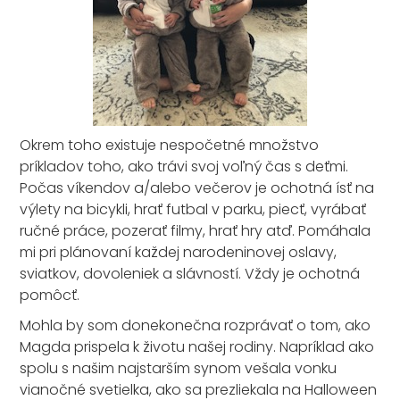
Okrem toho existuje nespočetné množstvo
príkladov toho, ako trávi svoj voľný čas s deťmi.
Počas víkendov a/alebo večerov je ochotná ísť na
výlety na bicykli, hrať futbal v parku, piecť, vyrábať
ručné práce, pozerať filmy, hrať hry atď. Pomáhala
mi pri plánovaní každej narodeninovej oslavy,
sviatkov, dovoleniek a slávností. Vždy je ochotná
pomôcť.
Mohla by som donekonečna rozprávať o tom, ako
Magda prispela k životu našej rodiny. Napríklad ako
spolu s našim najstarším synom vešala vonku
vianočné svetielka, ako sa prezliekala na Halloween