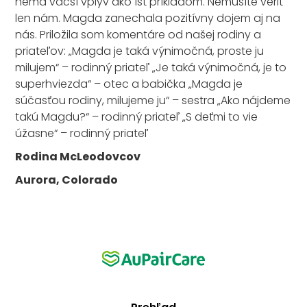
nemá väčší vplyv ako ísť príkladom. Nemusíte veriť
len nám. Magda zanechala pozitívny dojem aj na
nás. Priložila som komentáre od našej rodiny a
priateľov: „Magda je taká výnimočná, proste ju
milujem“ – rodinný priateľ „Je taká výnimočná, je to
superhviezda“ – otec a babička „Magda je
súčasťou rodiny, milujeme ju“ – sestra „Ako nájdeme
takú Magdu?“ – rodinný priateľ „S deťmi to vie
úžasne“ – rodinný priateľ
Rodina McLeodovcov
Aurora, Colorado