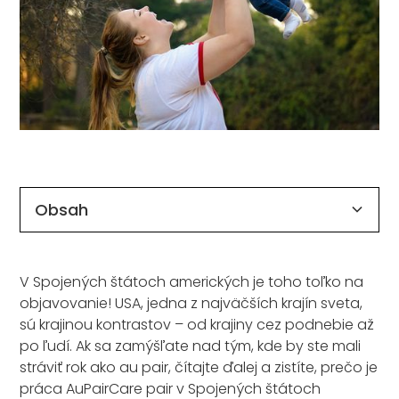
Obsah
Program Au Pair v Spojených štátoch
V Spojených štátoch amerických je toho toľko na
objavovanie! USA, jedna z najväčších krajín sveta,
sú krajinou kontrastov – od krajiny cez podnebie až
po ľudí. Ak sa zamýšľate nad tým, kde by ste mali
stráviť rok ako au pair, čítajte ďalej a zistíte, prečo je
práca AuPairCare pair v Spojených štátoch