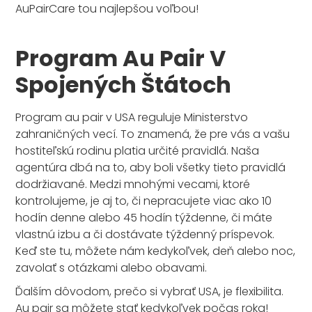
AuPairCare tou najlepšou voľbou!
Program Au Pair V
Spojených Štátoch
Program au pair v USA reguluje Ministerstvo
zahraničných vecí. To znamená, že pre vás a vašu
hostiteľskú rodinu platia určité pravidlá. Naša
agentúra dbá na to, aby boli všetky tieto pravidlá
dodržiavané. Medzi mnohými vecami, ktoré
kontrolujeme, je aj to, či nepracujete viac ako 10
hodín denne alebo 45 hodín týždenne, či máte
vlastnú izbu a či dostávate týždenný príspevok.
Keď ste tu, môžete nám kedykoľvek, deň alebo noc,
zavolať s otázkami alebo obavami.
Ďalším dôvodom, prečo si vybrať USA, je flexibilita.
Au pair sa môžete stať kedykoľvek počas roka!