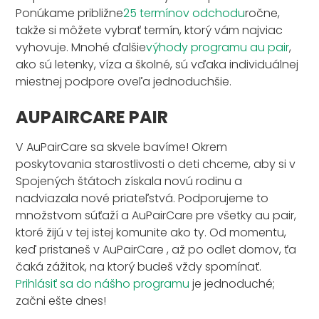
Ponúkame približne
25 termínov odchodu
ročne,
takže si môžete vybrať termín, ktorý vám najviac
vyhovuje. Mnohé ďalšie
výhody programu au pair
,
ako sú letenky, víza a školné, sú vďaka individuálnej
miestnej podpore oveľa jednoduchšie.
AUPAIRCARE PAIR
V AuPairCare sa skvele bavíme! Okrem
poskytovania starostlivosti o deti chceme, aby si v
Spojených štátoch získala novú rodinu a
nadviazala nové priateľstvá. Podporujeme to
množstvom súťaží a AuPairCare pre všetky au pair,
ktoré žijú v tej istej komunite ako ty. Od momentu,
keď pristaneš v AuPairCare , až po odlet domov, ťa
čaká zážitok, na ktorý budeš vždy spomínať.
Prihlásiť sa do nášho programu
je jednoduché;
začni ešte dnes!