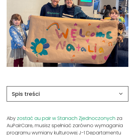
Spis treści
Podsumowanie najważniejszych wymagań
Jak wygląda proces AuPairCare ?
Aby
zostać au pair w Stanach Zjednoczonych
za
AuPairCare, musisz spełniać zarówno wymagania
programu wymiany kulturowej J-1 Departamentu