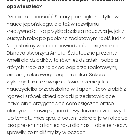
opowiedzieć?
Dzieciom obecność Sakury pomogła nie tylko w
nauce japońskiego, ale też w rozwijaniu
kreatywności. Na przykład Sakura nauczyła je, jak z
pustych rolek po papierze toaletowym robić ludziki.
Nie jesteśmy w stanie powiedzieć, ile księżniczek
Disneya stworzyła Amelia. Świąteczne prezenty
Amelii dla dziadków to również dziadek i babcia,
których zrobiła z rolek po papierze toaletowym,
origami, kolorowego papieru i filcu. Sakura
wykorzystała też swoje doświadczenie jako
nauczycielka przedszkolna w Japonii, żeby zrobić z
rączek i stópek dzieci obrazki przedstawiające
indyki albo przygotować comiesięczne prace
plastyczne nawiązujące do wydarzeń sezonowych
lub tematu miesiąca, a potem zebrała je w folderze
jako prezent na koniec roku dla nas – obie te rzeczy
sprawiły, że mieliśmy łzy w oczach.