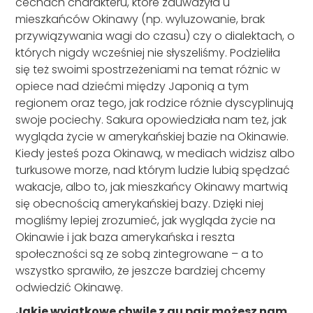
cechach charakteru, które zauważyła u
mieszkańców Okinawy (np. wyluzowanie, brak
przywiązywania wagi do czasu) czy o dialektach, o
których nigdy wcześniej nie słyszeliśmy. Podzieliła
się też swoimi spostrzeżeniami na temat różnic w
opiece nad dziećmi między Japonią a tym
regionem oraz tego, jak rodzice różnie dyscyplinują
swoje pociechy. Sakura opowiedziała nam też, jak
wygląda życie w amerykańskiej bazie na Okinawie.
Kiedy jesteś poza Okinawą, w mediach widzisz albo
turkusowe morze, nad którym ludzie lubią spędzać
wakacje, albo to, jak mieszkańcy Okinawy martwią
się obecnością amerykańskiej bazy. Dzięki niej
mogliśmy lepiej zrozumieć, jak wygląda życie na
Okinawie i jak baza amerykańska i reszta
społeczności są ze sobą zintegrowane – a to
wszystko sprawiło, że jeszcze bardziej chcemy
odwiedzić Okinawę.
Jakie wyjątkowe chwile z au pair możesz nam