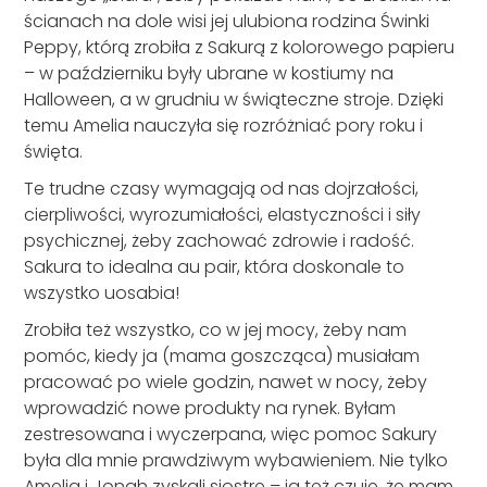
ścianach na dole wisi jej ulubiona rodzina Świnki
Peppy, którą zrobiła z Sakurą z kolorowego papieru
– w październiku były ubrane w kostiumy na
Halloween, a w grudniu w świąteczne stroje. Dzięki
temu Amelia nauczyła się rozróżniać pory roku i
święta.
Te trudne czasy wymagają od nas dojrzałości,
cierpliwości, wyrozumiałości, elastyczności i siły
psychicznej, żeby zachować zdrowie i radość.
Sakura to idealna au pair, która doskonale to
wszystko uosabia!
Zrobiła też wszystko, co w jej mocy, żeby nam
pomóc, kiedy ja (mama goszcząca) musiałam
pracować po wiele godzin, nawet w nocy, żeby
wprowadzić nowe produkty na rynek. Byłam
zestresowana i wyczerpana, więc pomoc Sakury
była dla mnie prawdziwym wybawieniem. Nie tylko
Amelia i Jonah zyskali siostrę – ja też czuję, że mam