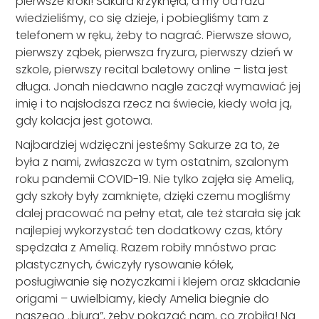
pierwsze kroki! Sakura krzyknęła, a my od razu
wiedzieliśmy, co się dzieje, i pobiegliśmy tam z
telefonem w ręku, żeby to nagrać. Pierwsze słowo,
pierwszy ząbek, pierwsza fryzura, pierwszy dzień w
szkole, pierwszy recital baletowy online – lista jest
długa. Jonah niedawno nagle zaczął wymawiać jej
imię i to najsłodsza rzecz na świecie, kiedy woła ją,
gdy kolacja jest gotowa.
Najbardziej wdzięczni jesteśmy Sakurze za to, że
była z nami, zwłaszcza w tym ostatnim, szalonym
roku pandemii COVID-19. Nie tylko zajęła się Amelią,
gdy szkoły były zamknięte, dzięki czemu mogliśmy
dalej pracować na pełny etat, ale też starała się jak
najlepiej wykorzystać ten dodatkowy czas, który
spędzała z Amelią. Razem robiły mnóstwo prac
plastycznych, ćwiczyły rysowanie kółek,
posługiwanie się nożyczkami i klejem oraz składanie
origami – uwielbiamy, kiedy Amelia biegnie do
naszego „biura”, żeby pokazać nam, co zrobiła! Na