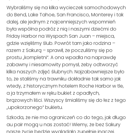
Wybraliśmy się na kilka wycieczek samochodowych
do Bend, Lake Tahoe, San Francisco, Monterey i tak
dalej, ale jednym z najcenniejszych wspomnień
była wspólna podróż z nią i naszymi dziećmi do
Friday Harbor na Wyspach San Juan – miejsca,
gdzie wzięliśmy ślub. Powrót tam jako rodzina –
razem z Sakurą – sprawił, że poczuliśmy się po
prostu „kompletni”. A ona wpadła na naprawdę
zabawny i niesamowity pomysł, żeby odtworzyć
kilka naszych zdjęć ślubnych. Najzabawniejsze było
to, że staliśmy na trawniku dokładnie tak samo jak
wtedy, z historycznym hotelem Roche Harbor w tle,
a ja trzymałem w ręku bukiet z opadłych,
brązowych liści. Wszyscy śmialiśmy się do łez z tego
„upokorzonego” bukietu.
Szkoda, że nie ma ograniczeń co do tego, jak długo
au pair mogą u nas zostać! Wiemy, że bez Sakury
nasze życie będzie wyglądało zupełnie inaczej.