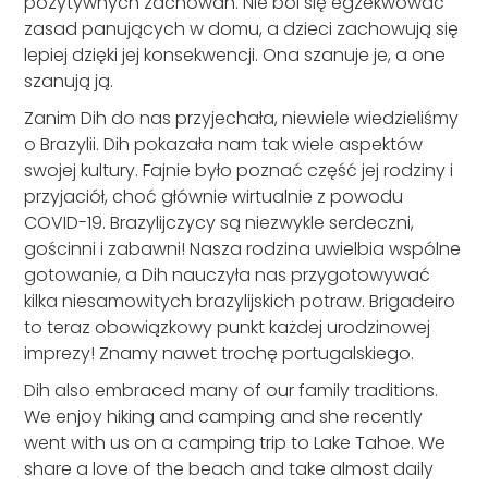
pozytywnych zachowań. Nie boi się egzekwować
zasad panujących w domu, a dzieci zachowują się
lepiej dzięki jej konsekwencji. Ona szanuje je, a one
szanują ją.
Zanim Dih do nas przyjechała, niewiele wiedzieliśmy
o Brazylii. Dih pokazała nam tak wiele aspektów
swojej kultury. Fajnie było poznać część jej rodziny i
przyjaciół, choć głównie wirtualnie z powodu
COVID-19. Brazylijczycy są niezwykle serdeczni,
gościnni i zabawni! Nasza rodzina uwielbia wspólne
gotowanie, a Dih nauczyła nas przygotowywać
kilka niesamowitych brazylijskich potraw. Brigadeiro
to teraz obowiązkowy punkt każdej urodzinowej
imprezy! Znamy nawet trochę portugalskiego.
Dih also embraced many of our family traditions.
We enjoy hiking and camping and she recently
went with us on a camping trip to Lake Tahoe. We
share a love of the beach and take almost daily