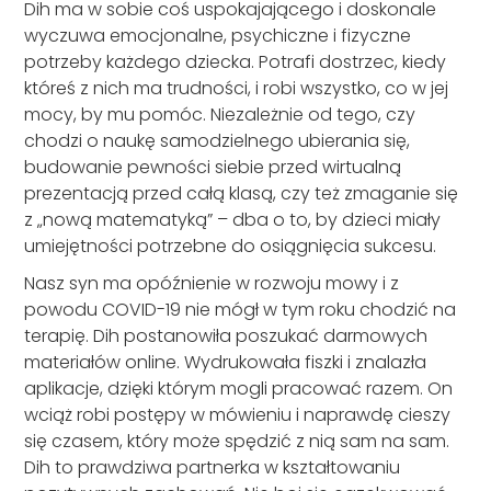
Dih ma w sobie coś uspokajającego i doskonale
wyczuwa emocjonalne, psychiczne i fizyczne
potrzeby każdego dziecka. Potrafi dostrzec, kiedy
któreś z nich ma trudności, i robi wszystko, co w jej
mocy, by mu pomóc. Niezależnie od tego, czy
chodzi o naukę samodzielnego ubierania się,
budowanie pewności siebie przed wirtualną
prezentacją przed całą klasą, czy też zmaganie się
z „nową matematyką” – dba o to, by dzieci miały
umiejętności potrzebne do osiągnięcia sukcesu.
Nasz syn ma opóźnienie w rozwoju mowy i z
powodu COVID-19 nie mógł w tym roku chodzić na
terapię. Dih postanowiła poszukać darmowych
materiałów online. Wydrukowała fiszki i znalazła
aplikacje, dzięki którym mogli pracować razem. On
wciąż robi postępy w mówieniu i naprawdę cieszy
się czasem, który może spędzić z nią sam na sam.
Dih to prawdziwa partnerka w kształtowaniu