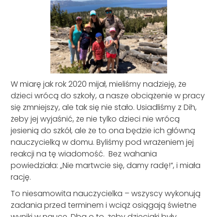
W miarę jak rok 2020 mijał, mieliśmy nadzieję, że
dzieci wrócą do szkoły, a nasze obciążenie w pracy
się zmniejszy, ale tak się nie stało. Usiadliśmy z Dih,
żeby jej wyjaśnić, że nie tylko dzieci nie wrócą
jesienią do szkół, ale że to ona będzie ich główną
nauczycielką w domu. Byliśmy pod wrażeniem jej
reakcji na tę wiadomość. Bez wahania
powiedziała: „Nie martwcie się, damy radę!”, i miała
rację.
To niesamowita nauczycielka – wszyscy wykonują
zadania przed terminem i wciąż osiągają świetne
wyniki w nauce. Dba o to, żeby dzieciaki były