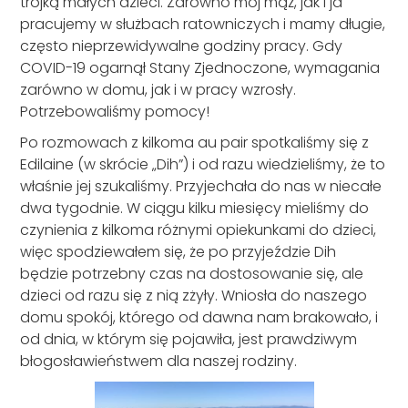
trójką małych dzieci. Zarówno mój mąż, jak i ja
pracujemy w służbach ratowniczych i mamy długie,
często nieprzewidywalne godziny pracy. Gdy
COVID-19 ogarnął Stany Zjednoczone, wymagania
zarówno w domu, jak i w pracy wzrosły.
Potrzebowaliśmy pomocy!
Po rozmowach z kilkoma au pair spotkaliśmy się z
Edilaine (w skrócie „Dih”) i od razu wiedzieliśmy, że to
właśnie jej szukaliśmy. Przyjechała do nas w niecałe
dwa tygodnie. W ciągu kilku miesięcy mieliśmy do
czynienia z kilkoma różnymi opiekunkami do dzieci,
więc spodziewałem się, że po przyjeździe Dih
będzie potrzebny czas na dostosowanie się, ale
dzieci od razu się z nią zżyły. Wniosła do naszego
domu spokój, którego od dawna nam brakowało, i
od dnia, w którym się pojawiła, jest prawdziwym
błogosławieństwem dla naszej rodziny.