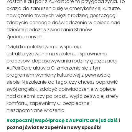
Zostanie au pair z AuPairCare to przygoda życia. To
okazja do zanurzenia się w amerykańskiej kulturze,
nawiązania trwałych więzi z rodziną goszczącą i
zdobycia cennego doświadczenia w opiece nad
dziećmi podczas zwiedzania Stanów
Zjednoczonych.
Dzięki kompleksowemu wsparciu,
ustrukturyzowanemu szkoleniu i sprawnemu
procesowi dopasowywania rodziny goszczącej,
AuPairCare ułatwia Ci zmierzenie się z tym
programem wymiany kulturowej z pewnością
siebie. Niezależnie od tego, czy chcesz poprawić
swój angielski, zdobyć doświadczenie w opiece
nad dziećmi, czy po prostu wyjść ze swojej strefy
komfortu, zapewnimy Ci bezpieczne i
niezapomniane wrażenia.
Rozpocznij współpracę z AuPairCare już dziś
i
poznaj świat w zupełnie nowy sposób!