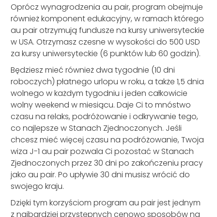
Oprócz wynagrodzenia au pair, program obejmuje
również komponent edukacyjny, w ramach którego
au pair otrzymują fundusze na kursy uniwersyteckie
w USA. Otrzymasz czesne w wysokości do 500 USD
za kursy uniwersyteckie (6 punktów lub 60 godzin).
Będziesz mieć również dwa tygodnie (10 dni
roboczych) płatnego urlopu w roku, a także 1,5 dnia
wolnego w każdym tygodniu i jeden całkowicie
wolny weekend w miesiącu. Daje Ci to mnóstwo
czasu na relaks, podróżowanie i odkrywanie tego,
co najlepsze w Stanach Zjednoczonych. Jeśli
chcesz mieć więcej czasu na podróżowanie, Twoja
wiza J-1 au pair pozwala Ci pozostać w Stanach
Zjednoczonych przez 30 dni po zakończeniu pracy
jako au pair. Po upływie 30 dni musisz wrócić do
swojego kraju.
Dzięki tym korzyściom program au pair jest jednym
z najbardziej przystępnych cenowo sposobów na