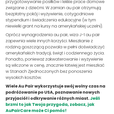
przygotowywanie posiłków i lekkie prace domowe
związane z dziećmi. W zamian au pair otrzymują
bezpłatny pokój i wyżywienie, cotygodniowe
stypendium i świadczenia edukacyjne (w tym
niewielki grant na kursy na amerykańskiej uczelni).
Oprócz wynagrodzenia au pair, wiza J-1 au pair
zapewnia wiele innych korzyści. Mieszkanie z
rodziną goszczącą pozwala w pełni doświadczyć
amerykańskich tradycji, świąt i codziennego życia.
Ponadto, ponieważ zakwaterowanie i wyżywienie
są wliczone w cenę, znacznie łatwiej jest mieszkać
w Stanach Zjednoczonych bez ponoszenia
wysokich kosztów.
Wiele Au Pair wykorzystuje swój wolny czas na
podróżowanie po USA, poznawanie nowych
przyjaciół i odkrywanie różnych miast.
Jeśli
brzmi to jak Twoja przygoda, zobacz, jak
AuPairCare może Ci pomóc!