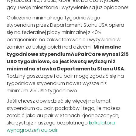
wysokości 195,75 USD, które jest bardzo wysokie,
gdy Twoje mieszkanie i wyżywienie są już opłacone!
Obliczenie minimalnego tygodniowego
stypendium przez Departament Stanu USA opiera
się na federalnej płacy minimalnej z 40%
potrąceniem na zakwaterowanie i wyżywienie w
zamian za usługi opieki nad dziećmi.
Minimalne
tygodniowe stypendiumAuPairCare wynosi 215
USD tygodniowo, co jest kwotą wyższą niż
minimalna stawka Departamentu Stanu USA.
Rodziny goszczące i au pair mogą zgodzić się na
tygodniowe stypendium nawet wyższe niż
minimum 215 USD tygodniowo.
Jeśli chcesz dowiedzieć się więcej na temat
stypendium au pair, podatków i tego, ile możesz
zarobić jako au pair w Stanach Zjednoczonych,
skorzystaj z naszego bezpłatnego
kalkulatora
wynagrodzeń au pair
.