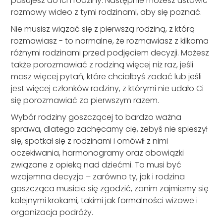
pasujesz do ich rodziny. Następnie możesz ustawić
rozmowy wideo z tymi rodzinami, aby się poznać.
Nie musisz wiązać się z pierwszą rodziną, z którą
rozmawiasz - to normalne, że rozmawiasz z kilkoma
różnymi rodzinami przed podjęciem decyzji. Możesz
także porozmawiać z rodziną więcej niż raz, jeśli
masz więcej pytań, które chciałbyś zadać lub jeśli
jest więcej członków rodziny, z którymi nie udało Ci
się porozmawiać za pierwszym razem.
Wybór rodziny goszczącej to bardzo ważna
sprawa, dlatego zachęcamy cię, żebyś nie spieszył
się, spotkał się z rodzinami i omówił z nimi
oczekiwania, harmonogramy oraz obowiązki
związane z opieką nad dziećmi. To musi być
wzajemna decyzja – zarówno ty, jak i rodzina
goszcząca musicie się zgodzić, zanim zajmiemy się
kolejnymi krokami, takimi jak formalności wizowe i
organizacja podróży.