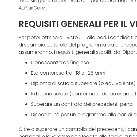
requisiti generali per il visto J-1 per au pair negli S
AuPairCare .
REQUISITI GENERALI PER IL V
Per poter ottenere il visto J-1 alla pari, i candida
di scambio culturale del programma sia alle respons
assumeranno. I requisiti generali stabiliti dal Dip
Conoscenza dell'inglese
Età compresa tra i 18 e i 26 anni
Diploma di scuola superiore (o equivalente)
In buona salute (confermata da un esame fi
Superare un controllo dei precedenti penali
Disponibilità per un programma alla pari di 
Oltre a superare un controllo dei precedenti, i ca
personali e lavorative non legate alla famiglia per