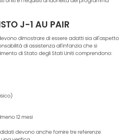
tati Uniti e i requisiti di idoneità del programma
ISTO J-1 AU PAIR
ti devono dimostrare di essere adatti sia all'aspetto
abilità di assistenza all'infanzia che si
artimento di Stato degli Stati Uniti comprendono:
sico)
almeno 12 mesi
ndidati devono anche fornire tre referenze
 una verifica.