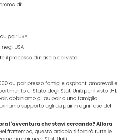
peremo di:
au pair USA
r negli USA
il processo di rilascio del visto
00 au pair presso famiglie ospitanti amorevoli e
timento di Stato degli Stati Uniti per il visto J-1,
pair, abbiniamo gli au pair a una famiglia
 forniamo supporto agli au pair in ogni fase del
mbra l'avventura che stavi cercando? Allora
el frattempo, questo articolo ti fornirà tutte le
ome au pair negli Stati Uniti.