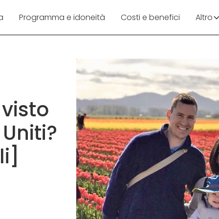
a
Programma e idoneità
Costi e benefici
Altro
visto
 Uniti?
li]