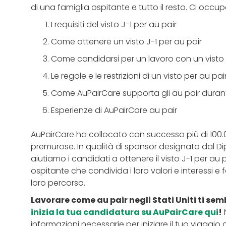
di una famiglia ospitante e tutto il resto. Ci occu
I requisiti del visto J-1 per au pair
Come ottenere un visto J-1 per au pair
Come candidarsi per un lavoro con un visto 
Le regole e le restrizioni di un visto per au pai
Come AuPairCare supporta gli au pair durante 
Esperienze di AuPairCare au pair
AuPairCare ha collocato con successo più di 100.0
premurose. In qualità di sponsor designato dal Dipar
aiutiamo i candidati a ottenere il visto J-1 per au 
ospitante che condivida i loro valori e interessi e
loro percorso.
Lavorare come au pair negli Stati Uniti ti se
inizia la tua candidatura su AuPairCare qui
!
N
informazioni necessarie per iniziare il tuo viaggio c