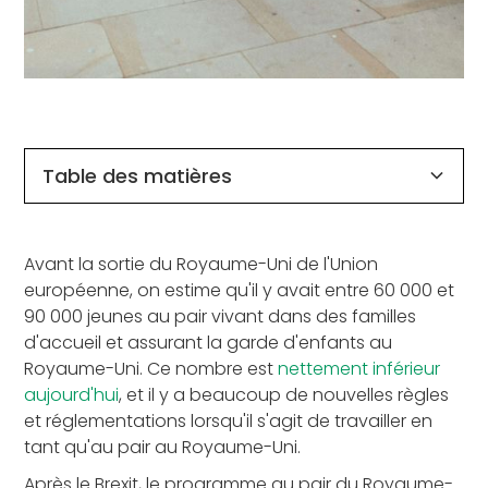
Table des matières
Travailler comme au pair : A quoi cela
Au Pair au Royaume-Uni : A quoi cela
Au pair aux États-Unis : à quoi cela
Au Pair UK vs USA : Pourquoi beaucoup
Rejoins AuPairCare pour une nouvelle aventure
Pour les jeunes au pair, une nouvelle aventure
Avant la sortie du Royaume-Uni de l'Union
ressemble-t-il ?
ressemble-t-il ?
ressemble-t-il ?
choisissent les Etats-Unis
au pair !
les attend avec AuPairCare!
européenne, on estime qu'il y avait entre 60 000 et
90 000 jeunes au pair vivant dans des familles
d'accueil et assurant la garde d'enfants au
Royaume-Uni. Ce nombre est
nettement inférieur
aujourd'hui
, et il y a beaucoup de nouvelles règles
et réglementations lorsqu'il s'agit de travailler en
tant qu'au pair au Royaume-Uni.
Après le Brexit, le programme au pair du Royaume-