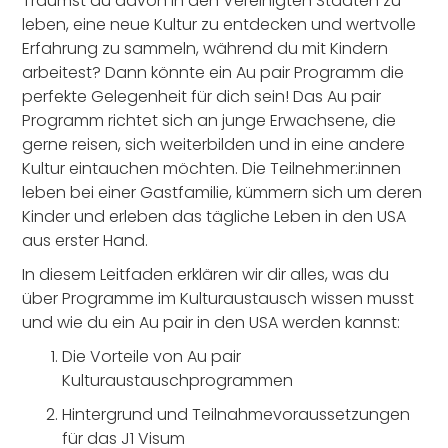
Träumst du davon in den Vereinigten Staaten zu
in den Vereinigten Staaten
Kulturaustauschprogramm erwarten?
Austauschprogramme
mit AuPairCare!
leben, eine neue Kultur zu entdecken und wertvolle
Erfahrung zu sammeln, während du mit Kindern
arbeitest? Dann könnte ein Au pair Programm die
perfekte Gelegenheit für dich sein! Das Au pair
Programm richtet sich an junge Erwachsene, die
gerne reisen, sich weiterbilden und in eine andere
Kultur eintauchen möchten. Die Teilnehmer:innen
leben bei einer Gastfamilie, kümmern sich um deren
Kinder und erleben das tägliche Leben in den USA
aus erster Hand.
In diesem Leitfaden erklären wir dir alles, was du
über Programme im Kulturaustausch wissen musst
und wie du ein Au pair in den USA werden kannst:
Die Vorteile von Au pair
Kulturaustauschprogrammen
Hintergrund und Teilnahmevoraussetzungen
für das J1 Visum